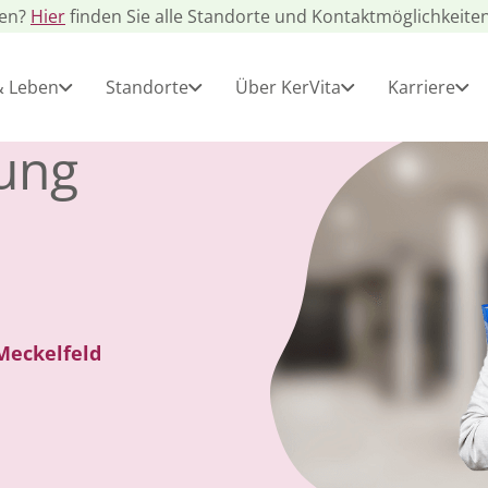
gen?
Hier
finden Sie alle Standorte und Kontaktmöglichkeiten
& Leben
Standorte
Über KerVita
Karriere
ung
Meckelfeld