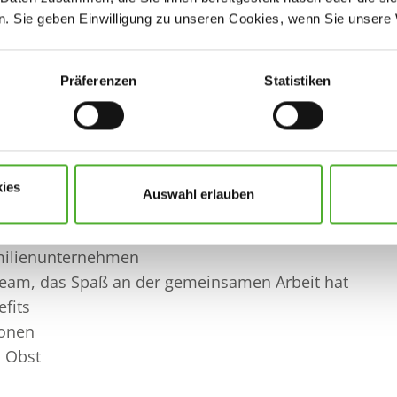
Fort- und
Unbefristeter
. Sie geben Einwilligung zu unseren Cookies, wenn Sie unsere 
Weiterbildungen
Arbeitsvertrag
Präferenzen
Statistiken
 Ihrem Privatleben Freiraum lässt
Arbeitsumfeld und Arbeitsmaterialien
nd Anleitung
 an den Wünschen der Mitarbeitenden orientieren
ies
Auswahl erlauben
 und flache Hierarchien
ten in einem wachsenden Unternehmen
milienunternehmen
Team, das Spaß an der gemeinsamen Arbeit hat
efits
ionen
d Obst