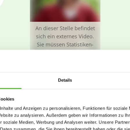
An dieser Stelle befindet
sich ein externes Video.
Sie müssen Statistiken-
Cookies zustimmen, um
das Video zu sehen.
Cookie-Einstellungen
Das dürfen Sie erwarten
ändern
Details
Cookies
nhalte und Anzeigen zu personalisieren, Funktionen für soziale
Website zu analysieren. Außerdem geben wir Informationen zu I
r soziale Medien, Werbung und Analysen weiter. Unsere Partner
 Daten zusammen, die Sie ihnen bereitgestellt haben oder die s