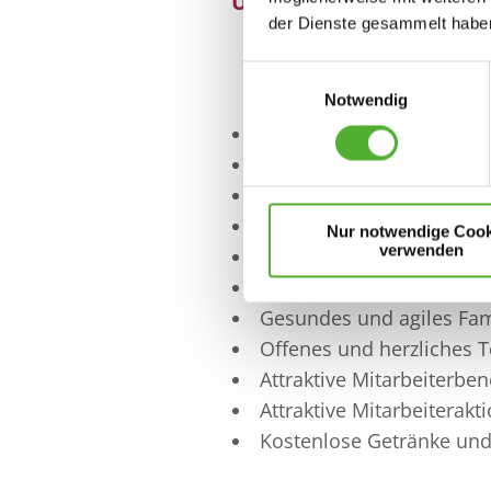
Überdurchschnittliche
der Dienste gesammelt haben
Bezahlung
Einwilligungsauswahl
Notwendig
Feste Dienstplanung, die
Modernes, hochwertiges 
Intensive Einarbeitung u
Führungskräfte, die sich
Nur notwendige Cook
verwenden
Kurze Entscheidungswege
Entwicklungsmöglichkei
Gesundes und agiles Fa
Offenes und herzliches 
Attraktive Mitarbeiterben
Attraktive Mitarbeiterakt
Kostenlose Getränke un