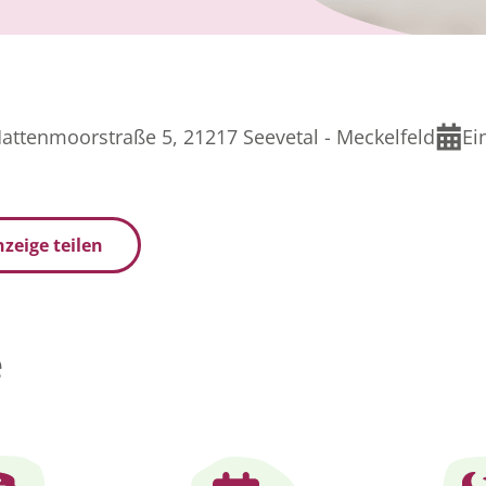
attenmoorstraße 5, 21217 Seevetal - Meckelfeld
Ei
zeige teilen
e