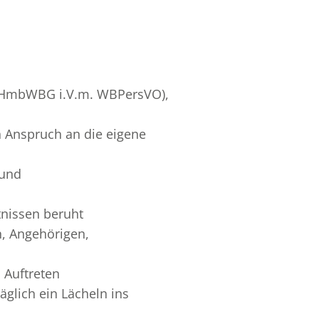
ch HmbWBG i.V.m. WBPersVO),
n Anspruch an die eigene
 und
tnissen beruht
, Angehörigen,
 Auftreten
glich ein Lächeln ins