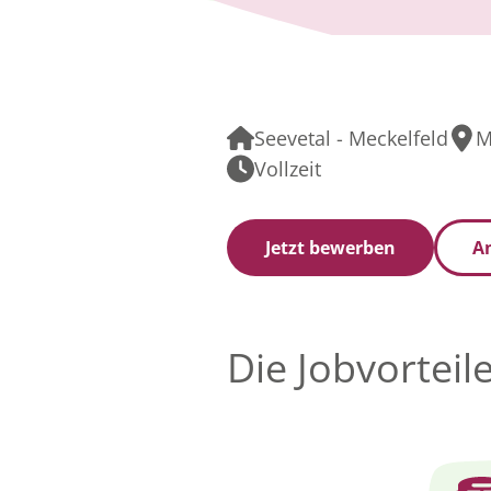
Seevetal - Meckelfeld
M
Vollzeit
Jetzt bewerben
An
Die Jobvorteil