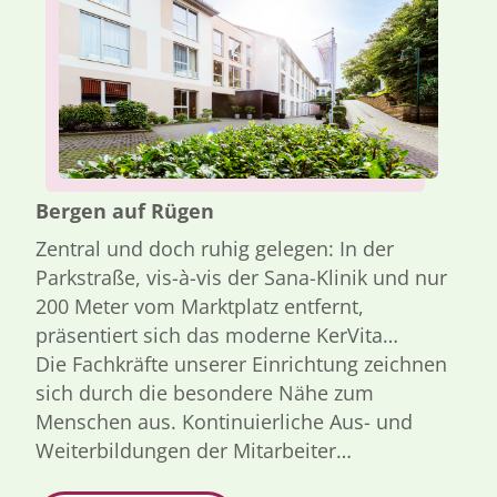
Bergen auf Rügen
Zentral und doch ruhig gelegen: In der
Parkstraße, vis-à-vis der Sana-Klinik und nur
200 Meter vom Marktplatz entfernt,
präsentiert sich das moderne KerVita
Senioren-Zentrum „Am Park“ in Bergen auf
Die Fachkräfte unserer Einrichtung zeichnen
Rügen. In der stilvollen und behaglichen
sich durch die besondere Nähe zum
Atmosphäre erfreuen sich unsere Bewohner
Menschen aus. Kontinuierliche Aus- und
einer erstklassigen Betreuung und
Weiterbildungen der Mitarbeiter
liebevollen Zuwendung.
gewährleistet dabei eine hohe fachliche