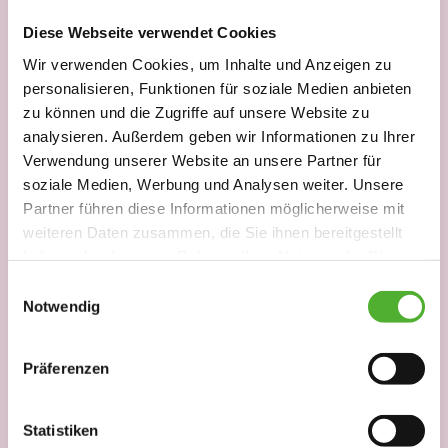
Diese Webseite verwendet Cookies
Wir verwenden Cookies, um Inhalte und Anzeigen zu
personalisieren, Funktionen für soziale Medien anbieten
zu können und die Zugriffe auf unsere Website zu
analysieren. Außerdem geben wir Informationen zu Ihrer
Verwendung unserer Website an unsere Partner für
Bergen auf Rügen
13.01.2026
soziale Medien, Werbung und Analysen weiter. Unsere
Partner führen diese Informationen möglicherweise mit
Küchenleitung (m/w/d)
weiteren Daten zusammen, die Sie ihnen bereitgestellt
Vollzeit
haben oder die sie im Rahmen Ihrer Nutzung der Dienste
gesammelt haben. Sie geben Einwilligung zu unseren
Einwilligungsauswahl
Cookies, wenn Sie unsere Webseite weiterhin nutzen.
Mehr erfahren
Notwendig
Präferenzen
Statistiken