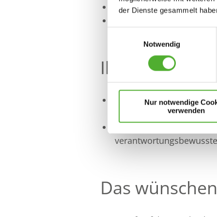
Attraktive Mitarbeiterakt
der Dienste gesammelt haben
Kostenlose Getränke un
Einwilligungsauswahl
Notwendig
Ihre Aufgaben
Sie planen, koordinieren
Nur notwendige Cook
verwenden
unserer Auszubildenden
als persönliche Bezugspe
verantwortungsbewussten
Das wünschen 