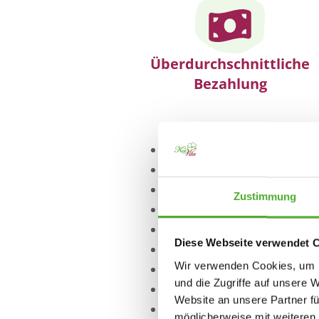
Überdurchschnittliche
Bezahlung
Feste Dienstplanung, die
Modernes, hochwertiges 
Intensive Einarbeitung u
Zustimmung
Führungskräfte, die sich
Kurze Entscheidungswege
Diese Webseite verwendet 
Entwicklungsmöglichkei
Wir verwenden Cookies, um I
Gesundes und agiles Fa
und die Zugriffe auf unsere 
Offenes und herzliches 
Website an unsere Partner fü
Attraktive Mitarbeiterben
möglicherweise mit weiteren