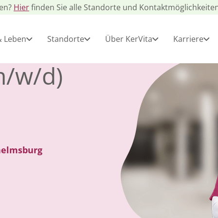
gen?
Hier
finden Sie alle Standorte und Kontaktmöglichkeiten
& Leben
Standorte
Über KerVita
Karriere
m/w/d)
lhelmsburg