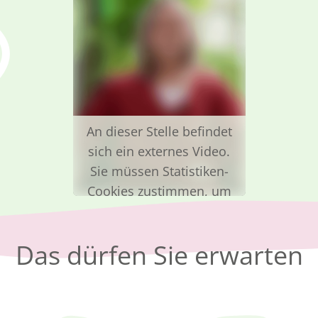
An dieser Stelle befindet
sich ein externes Video.
Sie müssen Statistiken-
Cookies zustimmen, um
das Video zu sehen.
Cookie-Einstellungen
Das dürfen Sie erwarten
ändern