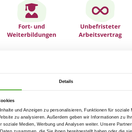
Fort- und
Unbefristeter
Weiterbildungen
Arbeitsvertrag
 Ihrem Privatleben Freiraum lässt
Arbeitsumfeld und Arbeitsmaterialien
nd Anleitung
Details
 an den Wünschen der Mitarbeitenden orientieren
 und flache Hierarchien
Cookies
ten in einem wachsenden Unternehmen
nhalte und Anzeigen zu personalisieren, Funktionen für soziale
milienunternehmen
Website zu analysieren. Außerdem geben wir Informationen zu I
Team, das Spaß an der gemeinsamen Arbeit hat
r soziale Medien, Werbung und Analysen weiter. Unsere Partner
efits
 Daten zusammen, die Sie ihnen bereitgestellt haben oder die s