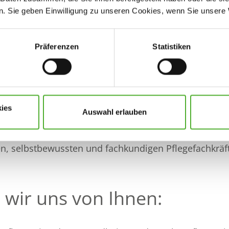
ionen
. Sie geben Einwilligung zu unseren Cookies, wenn Sie unsere 
d Obst
Präferenzen
Statistiken
, gestalten, analysieren, beurteilen und dokumentie
ies
Auswahl erlauben
rson unterstützen und motivieren Sie die Auszubilde
, selbstbewussten und fachkundigen Pflegefachkräf
wir uns von Ihnen: