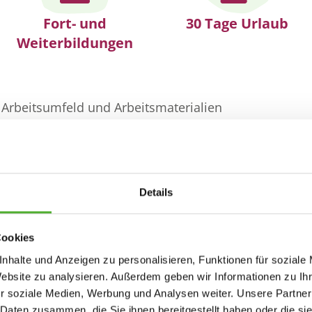
Fort- und
30 Tage Urlaub
Weiterbildungen
Arbeitsumfeld und Arbeitsmaterialien
nd Anleitung
 an den Wünschen der Mitarbeitenden orientieren
 und flache Hierarchien
ten in einem wachsenden Unternehmen
Details
milienunternehmen
Team, das Spaß an der gemeinsamen Arbeit hat
Cookies
efits
nhalte und Anzeigen zu personalisieren, Funktionen für soziale
ionen
Website zu analysieren. Außerdem geben wir Informationen zu I
r soziale Medien, Werbung und Analysen weiter. Unsere Partner
 Daten zusammen, die Sie ihnen bereitgestellt haben oder die s