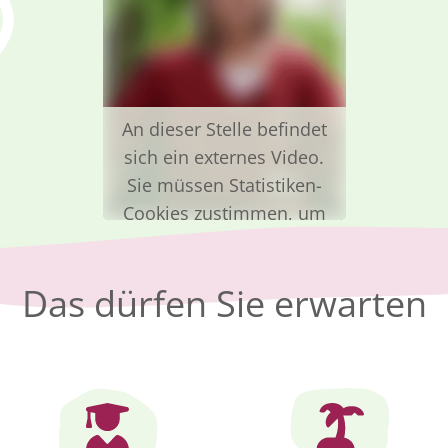
An dieser Stelle befindet
sich ein externes Video.
Sie müssen Statistiken-
Cookies zustimmen, um
das Video zu sehen.
Cookie-Einstellungen
Das dürfen Sie erwarten
ändern