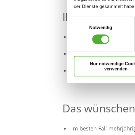
der Dienste gesammelt haben
Ihre Aufgaben
Einwilligungsauswahl
Notwendig
als Bezugsperson unters
der Hilfe beim Anziehen 
Sie sind stets aufmerksa
Bewohnenden
Nur notwendige Cook
verwenden
Sie arbeiten in enger A
allen notwendigen Pfleg
Das wünschen 
im besten Fall mehrjähri