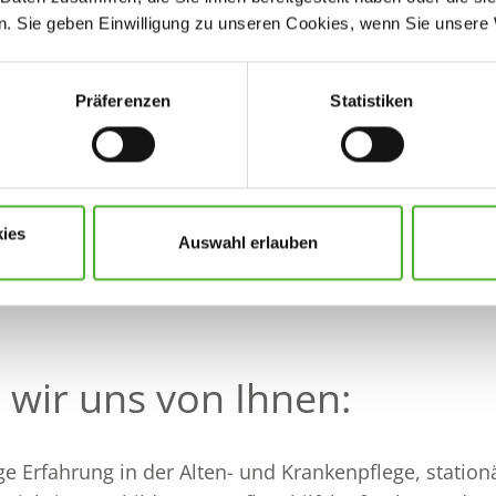
. Sie geben Einwilligung zu unseren Cookies, wenn Sie unsere 
Präferenzen
Statistiken
tützen Sie unsere Bewohnenden bei der Bewältigung a
bis hin zum Toilettengang
m und reagieren schnell bei gesundheitlichen Auffälli
ies
Auswahl erlauben
bstimmung mit unseren Pflegefachkräften zusammen u
eprozessen
wir uns von Ihnen:
ge Erfahrung in der Alten- und Krankenpflege, statio