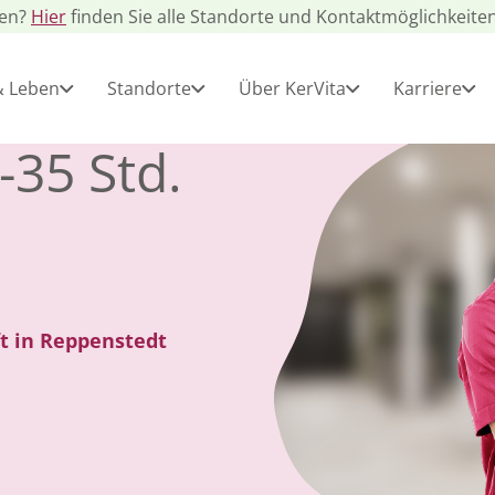
gen?
Hier
finden Sie alle Standorte und Kontaktmöglichkeiten
& Leben
Standorte
Über KerVita
Karriere
-35 Std.
aft in Reppenstedt