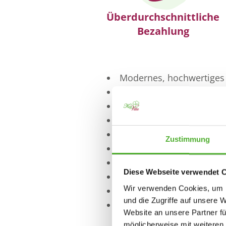
Überdurchschnittliche
Bezahlung
Modernes, hochwertiges 
Intensive Einarbeitung u
Führungskräfte, die sich
Kurze Entscheidungswege
Entwicklungsmöglichkei
Zustimmung
Gesundes und agiles Fa
Offenes und herzliches 
Diese Webseite verwendet 
Attraktive Mitarbeiterben
Wir verwenden Cookies, um I
Attraktive Mitarbeiterakt
und die Zugriffe auf unsere 
Kostenlose Getränke
Website an unsere Partner fü
möglicherweise mit weiteren