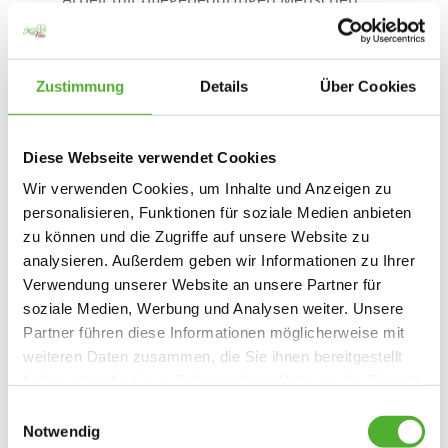
Freude am Pflegen und Lust daran, unseren
Bewohnerinnen und Bewohnern täglich ein
Lächeln ins Gesicht zu zaubern
Zustimmung
Details
Über Cookies
ein kommunikationsfreudiges und
sympathisches Auftreten
Sensibilität und Einfühlungsvermögen
Diese Webseite verwendet Cookies
gegenüber unseren Bewohnerinnen und
Wir verwenden Cookies, um Inhalte und Anzeigen zu
Bewohnern sowie deren Angehörigen
personalisieren, Funktionen für soziale Medien anbieten
die individuellen Wünsche und Bedürfnisse der
zu können und die Zugriffe auf unsere Website zu
Bewohnenden zu berücksichtigen und diese in
analysieren. Außerdem geben wir Informationen zu Ihrer
den Pflegealltag zu integrieren
Verwendung unserer Website an unsere Partner für
Lust, mit Ihren Ideen und Ihrem Fachwissen die
soziale Medien, Werbung und Analysen weiter. Unsere
Partner führen diese Informationen möglicherweise mit
Einrichtung mitzugestalten
weiteren Daten zusammen, die Sie ihnen bereitgestellt
haben oder die sie im Rahmen Ihrer Nutzung der Dienste
gesammelt haben. Sie geben Einwilligung zu unseren
Einwilligungsauswahl
Bewerbungsformular
Cookies, wenn Sie unsere Webseite weiterhin nutzen.
Notwendig