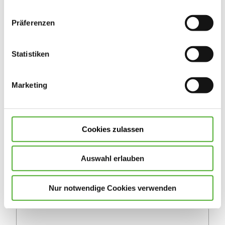
Allgemeines
*Pflichtfelder
Präferenzen
Stellenart
*
Statistiken
Marketing
Eintritt ab
Anrede
Cookies zulassen
Auswahl erlauben
Vorname
*
Nur notwendige Cookies verwenden
Nachname
*