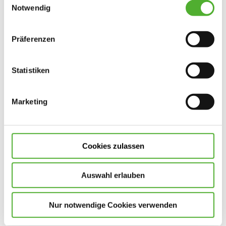
Cookies, wenn Sie unsere Webseite weiterhin nutzen.
Notwendig
Bewerbungsformular
Präferenzen
Allgemeines
*Pflichtfelder
Statistiken
Stellenart
*
Marketing
Eintritt ab
Cookies zulassen
Anrede
Auswahl erlauben
Vorname
*
Nur notwendige Cookies verwenden