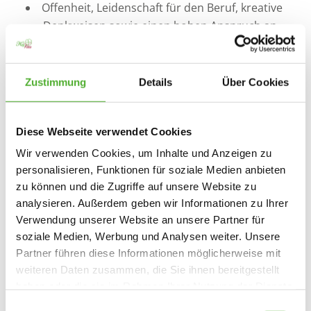
Offenheit, Leidenschaft für den Beruf, kreative
Denkweisen sowie einen hohen Anspruch an
die eigene Arbeit
Freude am Pflegen und Lust daran, unseren
Bewohnerinnen und Bewohnern täglich ein
Zustimmung
Details
Über Cookies
Lächeln ins Gesicht zu zaubern
ein kommunikationsfreudiges und
Diese Webseite verwendet Cookies
sympathisches Auftreten
Sensibilität und Einfühlungsvermögen
Wir verwenden Cookies, um Inhalte und Anzeigen zu
gegenüber unseren Bewohnerinnen und
personalisieren, Funktionen für soziale Medien anbieten
Bewohnern sowie deren Angehörigen
zu können und die Zugriffe auf unsere Website zu
analysieren. Außerdem geben wir Informationen zu Ihrer
die individuellen Wünsche und Bedürfnisse der
Verwendung unserer Website an unsere Partner für
Bewohnenden zu berücksichtigen und diese in
soziale Medien, Werbung und Analysen weiter. Unsere
den Pflegealltag zu integrieren
Partner führen diese Informationen möglicherweise mit
Lust, mit Ihren Ideen und Ihrem Fachwissen die
weiteren Daten zusammen, die Sie ihnen bereitgestellt
Einrichtung mitzugestalten
haben oder die sie im Rahmen Ihrer Nutzung der Dienste
gesammelt haben. Sie geben Einwilligung zu unseren
Einwilligungsauswahl