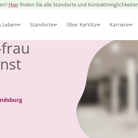
gen?
Hier
finden Sie alle Standorte und Kontaktmöglichkeiten
& Leben
Standorte
Über KerVita
Karriere
-frau
nst
endsburg