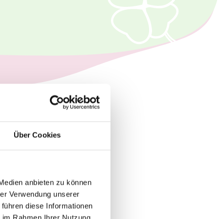
Über Cookies
30 Tage Urlaub
 Medien anbieten zu können
hrer Verwendung unserer
 führen diese Informationen
ie im Rahmen Ihrer Nutzung