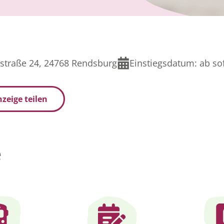
straße 24, 24768 Rendsburg
Einstiegsdatum:
ab sof
zeige teilen
e