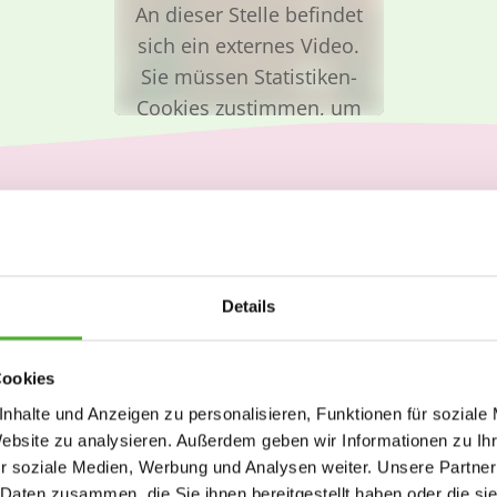
An dieser Stelle befindet
sich ein externes Video.
Sie müssen Statistiken-
Cookies zustimmen, um
das Video zu sehen.
Cookie-Einstellungen
Das dürfen Sie erwarten
ändern
Details
Cookies
Fort- und
Unbefristeter
nhalte und Anzeigen zu personalisieren, Funktionen für soziale
Weiterbildungen
Arbeitsvertrag
Website zu analysieren. Außerdem geben wir Informationen zu I
r soziale Medien, Werbung und Analysen weiter. Unsere Partner
 Daten zusammen, die Sie ihnen bereitgestellt haben oder die s