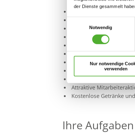
der Dienste gesammelt haben
Feste Dienstplanung, die
Modernes, hochwertiges 
Einwilligungsauswahl
Intensive Einarbeitung u
Notwendig
Führungskräfte, die sich
Kurze Entscheidungswege
Entwicklungsmöglichkei
Gesundes und agiles Fa
Nur notwendige Cook
verwenden
Offenes und herzliches 
Attraktive Mitarbeiterben
Attraktive Mitarbeiterakt
Kostenlose Getränke un
Ihre Aufgaben