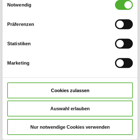
Cookies, wenn Sie unsere Webseite weiterhin nutzen.
Notwendig
Bewerbungsformular
Präferenzen
Allgemeines
*Pflichtfelder
Statistiken
Stellenart
*
Marketing
Eintritt ab
Cookies zulassen
Anrede
Auswahl erlauben
Vorname
*
Nur notwendige Cookies verwenden