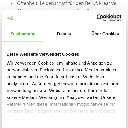
Offenheit, Leidenschaft für den Beruf, kreative
Denkweisen sowie einen hohen Anspruch an
die eigene Arbeit
Freude am Pflegen und Lust daran, unseren
Bewohnerinnen und Bewohnern täglich ein
Zustimmung
Details
Über Cookies
Lächeln ins Gesicht zu zaubern
ein kommunikationsfreudiges und
Diese Webseite verwendet Cookies
sympathisches Auftreten
Sensibilität und Einfühlungsvermögen
Wir verwenden Cookies, um Inhalte und Anzeigen zu
gegenüber unseren Bewohnerinnen und
personalisieren, Funktionen für soziale Medien anbieten
Bewohnern sowie deren Angehörigen
zu können und die Zugriffe auf unsere Website zu
analysieren. Außerdem geben wir Informationen zu Ihrer
die individuellen Wünsche und Bedürfnisse der
Verwendung unserer Website an unsere Partner für
Bewohnenden zu berücksichtigen und diese in
soziale Medien, Werbung und Analysen weiter. Unsere
den Pflegealltag zu integrieren
Partner führen diese Informationen möglicherweise mit
Lust, mit Ihren Ideen und Ihrem Fachwissen die
weiteren Daten zusammen, die Sie ihnen bereitgestellt
Einrichtung mitzugestalten
haben oder die sie im Rahmen Ihrer Nutzung der Dienste
gesammelt haben. Sie geben Einwilligung zu unseren
Einwilligungsauswahl