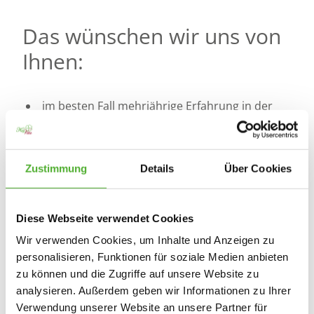
Das wünschen wir uns von
Ihnen:
im besten Fall mehrjährige Erfahrung in der
Alten- und Krankenpflege, stationär oder
ambulant
idealerweise eine abgeschlossene Ausbildung
Zustimmung
Details
Über Cookies
zur Gesundheits- und Pflegeassistenz
Offenheit und eine positive Einstellung zur
Arbeit mit pflegebedürftigen Menschen
Diese Webseite verwendet Cookies
Freude am Pflegen und Lust daran, unseren
Wir verwenden Cookies, um Inhalte und Anzeigen zu
Bewohnerinnen und Bewohnern täglich ein
personalisieren, Funktionen für soziale Medien anbieten
Lächeln ins Gesicht zu zaubern
zu können und die Zugriffe auf unsere Website zu
ein kommunikationsfreudiges und
analysieren. Außerdem geben wir Informationen zu Ihrer
sympathisches Auftreten
Verwendung unserer Website an unsere Partner für