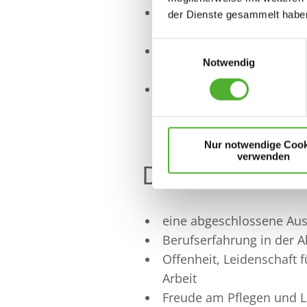
Sie arbeiten im Team m
der Dienste gesammelt haben
interdisziplinären Teams
Einwilligungsauswahl
Sie sind Ansprechpartne
Notwendig
Infoveranstaltungen dur
Sie führen kompetent fa
und stehen in Kontakt z
Nur notwendige Cook
verwenden
Das wünschen 
eine abgeschlossene Aus
Berufserfahrung in der A
Offenheit, Leidenschaft 
Arbeit
Freude am Pflegen und L