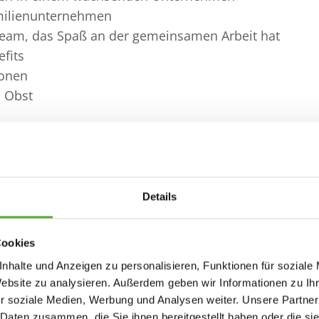
milienunternehmen
Team, das Spaß an der gemeinsamen Arbeit hat
efits
ionen
d Obst
Details
ufnahme, Planung und Durchführung von aktivierend
cher und orthopädischer Krankheitsbilder durch
Cookies
ktionelle sowie sensomotorisch-perzeptive Behandlun
nhalte und Anzeigen zu personalisieren, Funktionen für soziale
Website zu analysieren. Außerdem geben wir Informationen zu I
t sich ein multiprofessionelles Team, welches sich 
r soziale Medien, Werbung und Analysen weiter. Unsere Partner
den individuell zu optimieren
 Daten zusammen, die Sie ihnen bereitgestellt haben oder die s