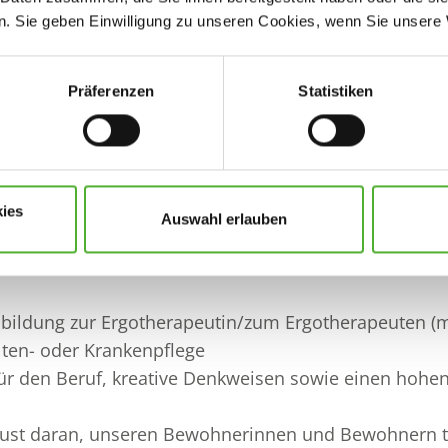
it unserem externen Therapeutenteam zusammen un
. Sie geben Einwilligung zu unseren Cookies, wenn Sie unsere 
itzungen und Fortbildungen teil
r/-in für Angehörige unserer Bewohnerinnen und Be
Präferenzen
Statistiken
ch
chliche Gespräche mit Ärztinnen und Ärzten unserer 
u Sanitätshäusern, um unsere Bewohnenden mit Hilfsm
ies
Auswahl erlauben
wir uns von Ihnen:
bildung zur Ergotherapeutin/zum Ergotherapeuten (
lten- oder Krankenpflege
für den Beruf, kreative Denkweisen sowie einen hohe
ust daran, unseren Bewohnerinnen und Bewohnern tä