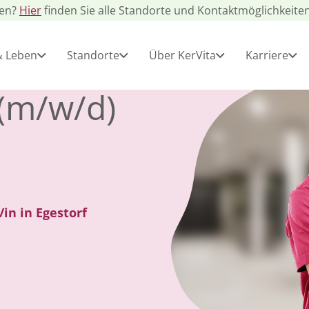
gen?
Hier
finden Sie alle Standorte und Kontaktmöglichkeiten
& Leben
Standorte
Über KerVita
Karriere
 (m/w/d)
/in in Egestorf