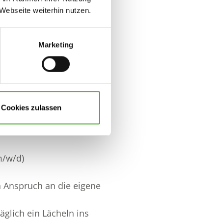
d nehmen an
Webseite weiterhin nutzen.
wohner und führen
Marketing
Seniorinnen und Senioren
itteln zu versorgen
Cookies zulassen
m/w/d)
n Anspruch an die eigene
glich ein Lächeln ins