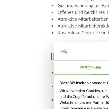
Gesundes und agiles Fa
Offenes und herzliches 
Attraktive Mitarbeiterben
Attraktive Mitarbeiterakt
Kostenlose Getränke un
Ihre Aufgaben
Zustimmung
Sie führen die Befunda
insbesondere neurologis
Diese Webseite verwendet 
Sie setzen motorisch-fun
Wir verwenden Cookies, um I
Gruppentherapien um
und die Zugriffe auf unsere 
mit Ihnen vervollständig
Website an unsere Partner fü
die Pflege der Bewohnen
möglicherweise mit weiteren