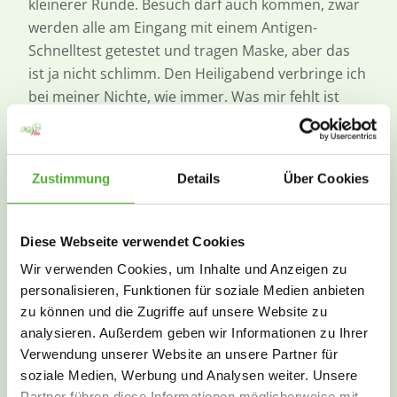
kleinerer Runde. Besuch darf auch kommen, zwar
werden alle am Eingang mit einem Antigen-
Schnelltest getestet und tragen Maske, aber das
ist ja nicht schlimm. Den Heiligabend verbringe ich
bei meiner Nichte, wie immer. Was mir fehlt ist
vielleicht der Besuch in der Holländischen
Kakaostube in Hannover.“
Zustimmung
Details
Über Cookies
Weihnachtliche Events in
Kleingruppen
Diese Webseite verwendet Cookies
Leiterin Elke Lange unterstreicht: „Wir setzen alles
Wir verwenden Cookies, um Inhalte und Anzeigen zu
dran, unseren Bewohnern eine schöne
personalisieren, Funktionen für soziale Medien anbieten
Adventszeit zu gestalten. Die zwölf Mitarbeiter in
zu können und die Zugriffe auf unsere Website zu
der Betreuung haben ein tolles Dezember-
analysieren. Außerdem geben wir Informationen zu Ihrer
Programm auf die Beine gestellt. Der
Verwendung unserer Website an unsere Partner für
Veranstaltungskalender, der überall im Senioren-
soziale Medien, Werbung und Analysen weiter. Unsere
Zentrum aushängt, ist umfangreicher denn je:
Partner führen diese Informationen möglicherweise mit