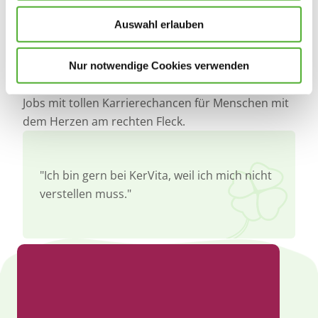
Auswahl erlauben
Jungen Menschen am Anfang ihres Berufslebens
kann ich nur raten, sich über die Pflegeberufe zu
informieren oder auch ein soziales Praktikum zu
Nur notwendige Cookies verwenden
machen, denn die Branche bietet zukunftssichere
Jobs mit tollen Karrierechancen für Menschen mit
dem Herzen am rechten Fleck.
"Ich bin gern bei KerVita, weil ich mich nicht
verstellen muss."