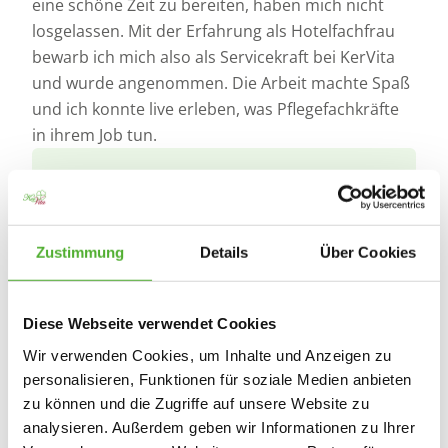
eine schöne Zeit zu bereiten, haben mich nicht
losgelassen. Mit der Erfahrung als Hotelfachfrau
bewarb ich mich also als Servicekraft bei KerVita
und wurde angenommen. Die Arbeit machte Spaß
und ich konnte live erleben, was Pflegefachkräfte
in ihrem Job tun.
"Im Team unterstützen wir uns, können
Freude und auch Sorgen miteinander
Zustimmung
Details
Über Cookies
teilen."
Diese Webseite verwendet Cookies
Die Entscheidung war schnell klar: Ich sehe meine
Wir verwenden Cookies, um Inhalte und Anzeigen zu
berufliche Zukunft in der Pflege und machte meine
personalisieren, Funktionen für soziale Medien anbieten
zweite Ausbildung. Heute, 7 Jahre später, bin ich
zu können und die Zugriffe auf unsere Website zu
kurz vor dem Abschluss meiner Fortbildung zur
analysieren. Außerdem geben wir Informationen zu Ihrer
Praxisanleiterin. Es sind aber nicht nur die